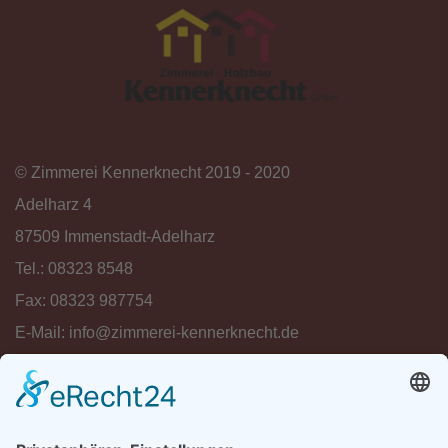
©
Zimmerei Kennerknecht
2019 - 2020
Adelharz 4
87509 Immenstadt-Adelharz
Tel.: 08323 8548
Fax: 08323 987754
E-Mail:
info@zimmerei-kennerknecht.de
Home
|
Impressum
|
Datenschutz