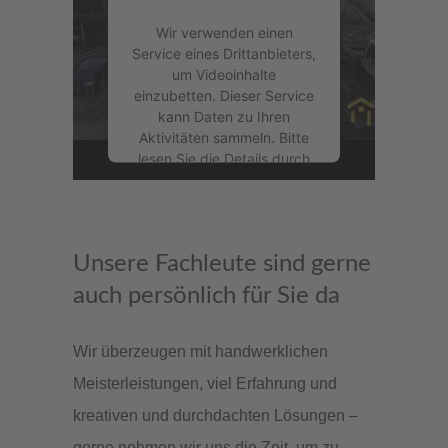
Wir verwenden einen
Service eines Drittanbieters,
um Videoinhalte
einzubetten. Dieser Service
kann Daten zu Ihren
Aktivitäten sammeln. Bitte
lesen Sie die Details durch
und stimmen Sie der
Nutzung des Service zu,
um dieses Video
anzusehen.
Unsere Fachleute sind gerne
auch persönlich für Sie da
Mehr Informationen
Akzeptieren
Wir überzeugen mit handwerklichen
powered by
Usercentrics
Meisterleistungen, viel Erfahrung und
Consent Management
kreativen und durchdachten Lösungen –
Platform
&
eRecht24
gerne nehmen wir uns die Zeit, um zu