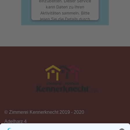
einzubetten. Dieser Service
kann Daten zu Ihren
Aktivitäten sammeln. Bitte
lesen Sie die Details durch
und stimmen Sie der
Nutzung des Service zu,
um diese Karte anzuzeigen.
Mehr Informationen
Akzeptieren
powered by
Usercentrics
Consent Management
Platform
&
eRecht24
©
Zimmerei Kennerknecht
2019 - 2020
Adelharz 4