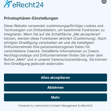
87509 Immenstadt-Adelharz
Tel.: 08323 8548
Fax: 08323 987754
E-Mail:
info@zimmerei-kennerknecht.de
Home
Impressum
Datenschutz
|
|
Nach oben